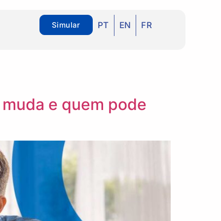
Simular
PT
EN
FR
ue muda e quem pode